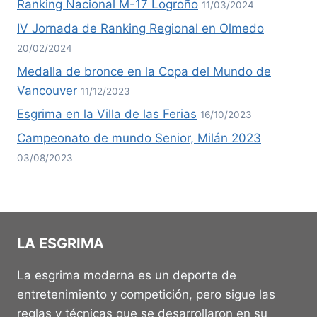
Ranking Nacional M-17 Logroño
11/03/2024
IV Jornada de Ranking Regional en Olmedo
20/02/2024
Medalla de bronce en la Copa del Mundo de
Vancouver
11/12/2023
Esgrima en la Villa de las Ferias
16/10/2023
Campeonato de mundo Senior, Milán 2023
03/08/2023
LA ESGRIMA
La esgrima moderna es un deporte de
entretenimiento y competición, pero sigue las
reglas y técnicas que se desarrollaron en su