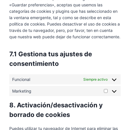
r
o
«Guardar preferencias», aceptas que usemos las
a
o
c
s
v
s
categorías de cookies y plugins que has seleccionado en
c
m
e
i
e
la ventana emergente, tal y como se describe en esta
e
-
t
c
r
política de cookies. Puedes desactivar el uso de cookies a
b
m
w
e
v
través de tu navegador, pero, por favor, ten en cuenta
o
e
i
i
i
que nuestra web puede dejar de funcionar correctamente.
o
s
t
n
c
k
s
t
s
e
e
e
7.1 Gestiona tus ajustes de
t
v
n
r
a
a
consentimiento
g
g
r
e
r
i
r
Funcional
a
Siempre activo
o
m
s
Marketing
M
a
8. Activación/desactivación y
r
k
borrado de cookies
e
t
Puedes utilizar tu navegador de Internet para eliminar las