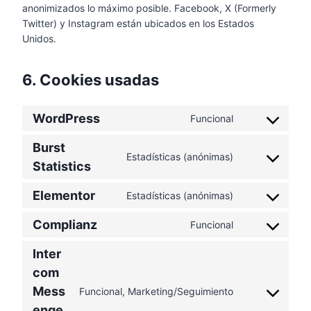
anonimizados lo máximo posible. Facebook, X (Formerly
Twitter) y Instagram están ubicados en los Estados
Unidos.
6. Cookies usadas
WordPress
Funcional
C
o
Burst
n
Estadísticas (anónimas)
C
Statistics
s
o
e
Elementor
n
Estadísticas (anónimas)
n
C
s
t
o
Complianz
Funcional
e
C
t
n
n
o
o
s
Inter
t
n
s
e
t
com
s
e
n
o
Mess
Funcional, Marketing/Seguimiento
e
r
t
C
s
n
v
enge
t