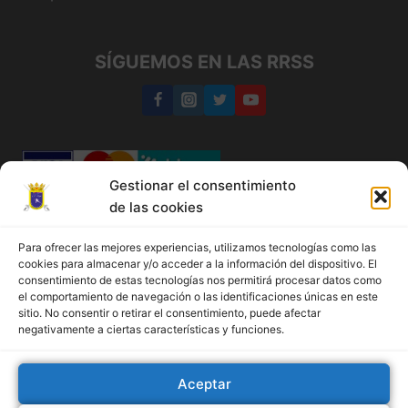
SÍGUEMOS EN LAS RRSS
Gestionar el consentimiento
de las cookies
Medina del Campo
Para ofrecer las mejores experiencias, utilizamos tecnologías como las
cookies para almacenar y/o acceder a la información del dispositivo. El
+34 647 77 05 87
consentimiento de estas tecnologías nos permitirá procesar datos como
el comportamiento de navegación o las identificaciones únicas en este
sitio. No consentir o retirar el consentimiento, puede afectar
Política de cookies
negativamente a ciertas características y funciones.
Más información sobre las cookies
Política de cookies (UE)
Aceptar