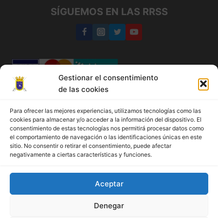
SÍGUEMOS EN LAS RRSS
Gestionar el consentimiento
de las cookies
Medina del Campo
Para ofrecer las mejores experiencias, utilizamos tecnologías como las
cookies para almacenar y/o acceder a la información del dispositivo. El
+34 647 77 05 87
consentimiento de estas tecnologías nos permitirá procesar datos como
el comportamiento de navegación o las identificaciones únicas en este
sitio. No consentir o retirar el consentimiento, puede afectar
Política de cookies
negativamente a ciertas características y funciones.
Más información sobre las cookies
Política de cookies (UE)
Aceptar
Denegar