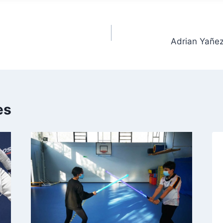
Adrian Yañe
es