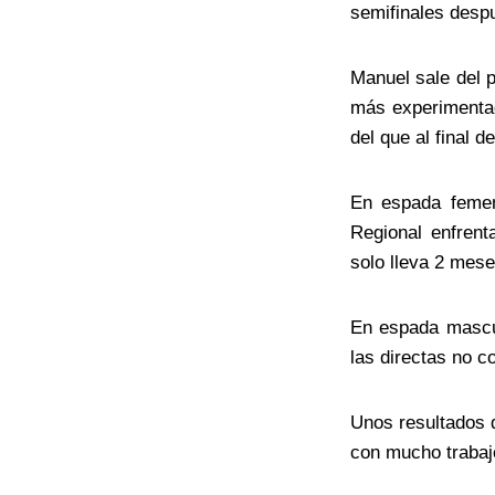
semifinales despu
Manuel sale del 
más experimentad
del que al final d
En espada femen
Regional enfren
solo lleva 2 mese
En espada mascul
las directas no co
Unos resultados 
con mucho trabaj