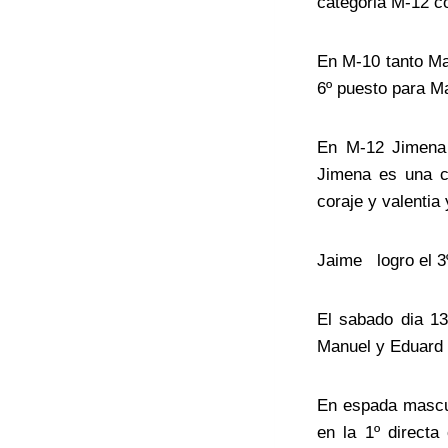
categoria M-12 
En M-10 tanto Ma
6º puesto para M
En M-12 Jimena 
Jimena es una c
coraje y valentia
Jaime logro el 3
El sabado dia 13
Manuel y Eduard 
En espada mascul
en la 1º directa