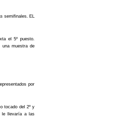
s semifinales. EL
ta el 5º puesto.
s una muestra de
representados por
o tocado del 2º y
le llevaría a las