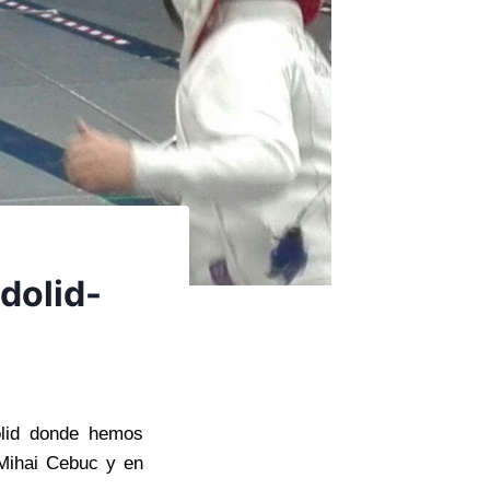
dolid-
olid donde hemos
 Mihai Cebuc y en