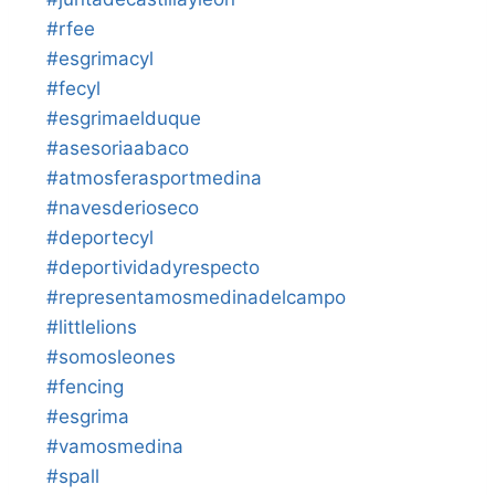
#rfee
#esgrimacyl
#fecyl
#esgrimaelduque
#asesoriaabaco
#atmosferasportmedina
#navesderioseco
#deportecyl
#deportividadyrespecto
#representamosmedinadelcampo
#littlelions
#somosleones
#fencing
#esgrima
#vamosmedina
#spall