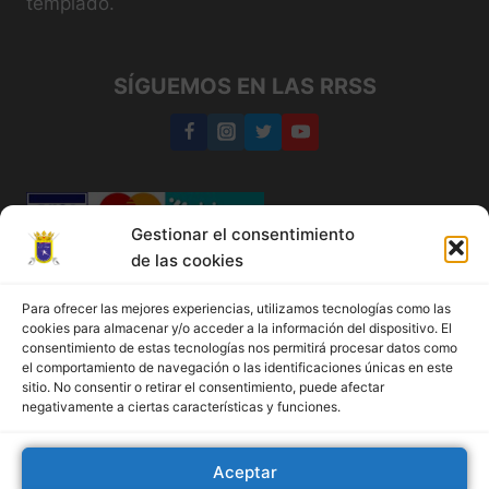
templado.
SÍGUEMOS EN LAS RRSS
Gestionar el consentimiento
de las cookies
Medina del Campo
Para ofrecer las mejores experiencias, utilizamos tecnologías como las
cookies para almacenar y/o acceder a la información del dispositivo. El
+34 647 77 05 87
consentimiento de estas tecnologías nos permitirá procesar datos como
el comportamiento de navegación o las identificaciones únicas en este
sitio. No consentir o retirar el consentimiento, puede afectar
Política de cookies
negativamente a ciertas características y funciones.
Más información sobre las cookies
Política de cookies (UE)
Aceptar